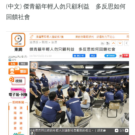
(中文) 傑青籲年輕人勿只顧利益 多反思如何
回饋社會