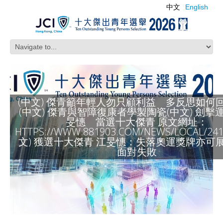
中文
English
(中文) 傑青籲年輕人勿只顧利益 多反思如何
(中文) 傑青與智障復康者學製陶瓷(中文) 劍擊
旻憓 當選十大傑青 原文網址：
HTTPS://WWW.881903.COM/NEWS/LOCAL/24
文) 獲選十大傑青 江旻憓：失落奧運獎牌亦可
面對失敗