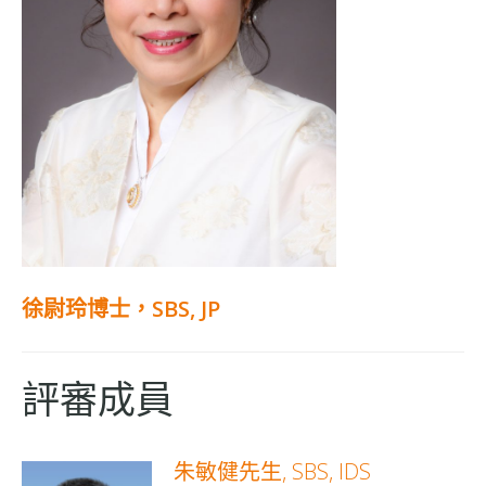
徐尉玲博士
，SBS, JP
評審成員
朱敏健先生, SBS, IDS